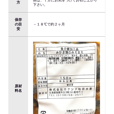
方
下さい。
保存
の目
－１８℃で約２ヶ月
安
原材
料名