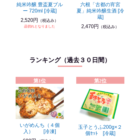
純米吟醸 豊盃夏ブル
六根「古都の宵宮
ー 720ml [冷蔵]
夏」純米吟醸生酒 [冷
蔵]
2,520円
（税込み）
2,470円
品切れとなりました
（税込み）
ランキング（過去３０日間）
第1位
第2位
いがめんち（４個
玉子とうふ200g×２
入） [冷凍]
個ｾｯﾄ [冷蔵]