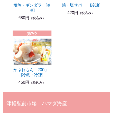
焼魚・ギンダラ [冷
焼・塩サバ [冷凍]
凍]
420円
（税込み）
680円
（税込み）
第7位
かぶれもん 200g
[冷蔵・冷凍]
450円
（税込み）
津軽弘前市場 ハマダ海産