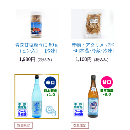
青森甘塩粒うに 60ｇ
乾物・アタリメ ｿﾌﾄﾛ
（ビン入） [冷凍]
ｰﾙ [常温･冷蔵･冷凍]
1,980円
1,100円
（税込み）
（税込み）