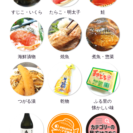
すじこ・いくら
たらこ・明太子
鮭
海鮮漬物
焼魚
煮魚・惣菜
つがる漬
乾物
ふる里の
懐かしい味