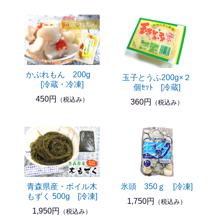
かぶれもん 200g
玉子とうふ200g×２
[冷蔵・冷凍]
個ｾｯﾄ [冷蔵]
450円
（税込み）
360円
（税込み）
青森県産・ボイル木
氷頭 350ｇ [冷凍]
もずく 500g [冷凍]
1,750円
（税込み）
1,950円
（税込み）