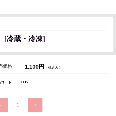
[冷蔵・冷凍]
1,100円
売価格
（税込み）
品コード
8005
量
-
+