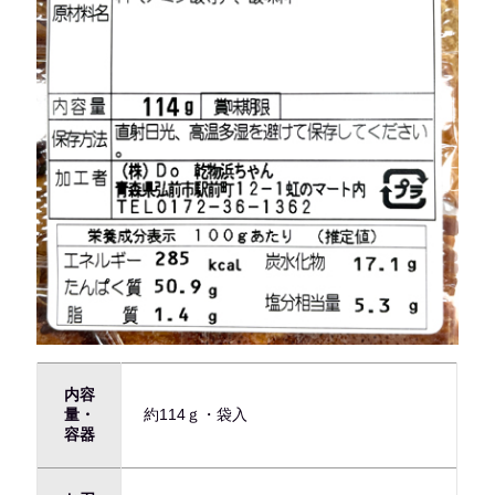
内容
量・
約114ｇ・袋入
容器