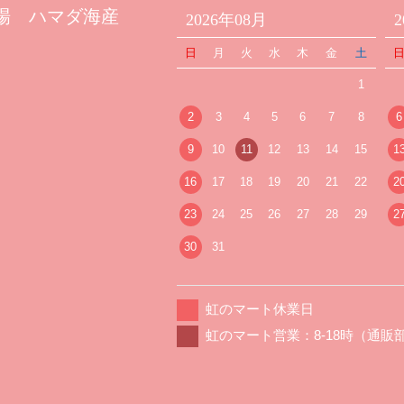
場 ハマダ海産
2026年08月
日
月
火
水
木
金
土
1
2
3
4
5
6
7
8
6
9
10
11
12
13
14
15
1
16
17
18
19
20
21
22
2
23
24
25
26
27
28
29
2
30
31
虹のマート休業日
虹のマート営業：8-18時（通販部：