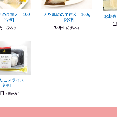
の昆布〆 100
天然真鯛の昆布〆 100g
お刺身
 [冷凍]
[冷凍]
1
円
700円
（税込み）
（税込み）
産たこスライス
[冷凍]
0円
（税込み）