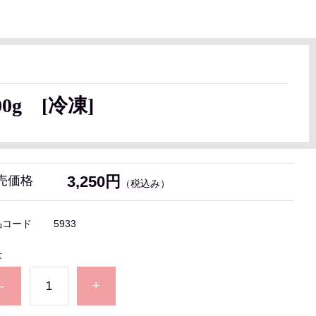
g [冷凍]
3,250円
売価格
（税込み）
品コード
5933
量
-
+