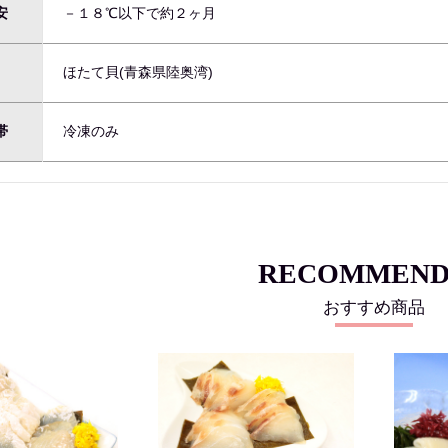
安
－１８℃以下で約２ヶ月
名
ほたて貝(青森県陸奥湾)
帯
冷凍のみ
RECOMMEND
おすすめ商品