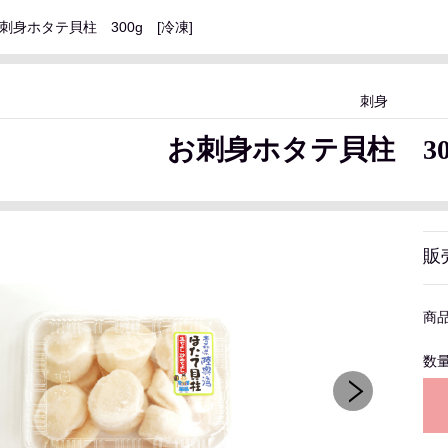
刺身ホタテ貝柱 300g [冷凍]
刺身
お刺身ホタテ貝柱 300
販
商
数