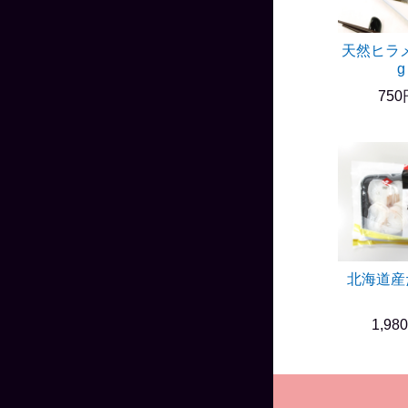
天然ヒラメ
g
750
北海道
1,98