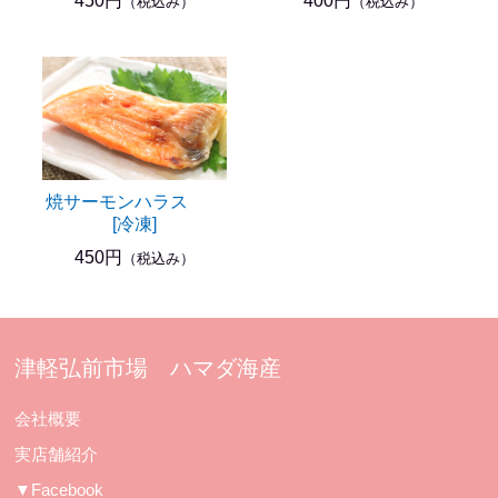
450円
400円
（税込み）
（税込み）
焼サーモンハラス
[冷凍]
450円
（税込み）
津軽弘前市場 ハマダ海産
会社概要
実店舗紹介
▼Facebook