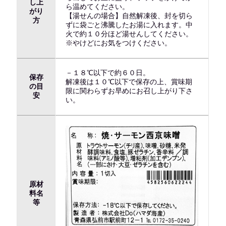
し上
ら温めてください。
がり
【湯せんの場合】自然解凍後、封を切ら
方
ずに袋ごと沸騰したお湯に入れます。中
火で約１０分ほど湯せんしてください。
※やけどにお気をつけください。
－１８℃以下で約６０日。
保存
解凍後は１０℃以下で保存の上、賞味期
の目
限に関わらずお早めにお召し上がり下さ
安
い。
原材
料名
等