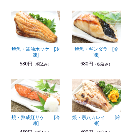
焼魚・醤油ホッケ [冷
焼魚・ギンダラ [冷
凍]
凍]
580円
680円
（税込み）
（税込み）
焼・熟成紅サケ [冷
焼・宗八カレイ [冷
凍]
凍]