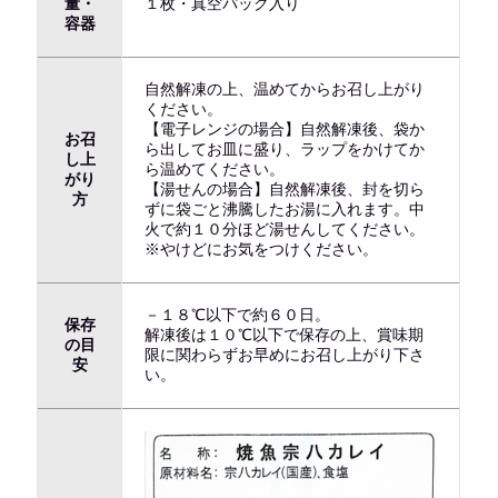
量・
１枚・真空パック入り
容器
自然解凍の上、温めてからお召し上がり
ください。
【電子レンジの場合】自然解凍後、袋か
お召
ら出してお皿に盛り、ラップをかけてか
し上
ら温めてください。
がり
【湯せんの場合】自然解凍後、封を切ら
方
ずに袋ごと沸騰したお湯に入れます。中
火で約１０分ほど湯せんしてください。
※やけどにお気をつけください。
－１８℃以下で約６０日。
保存
解凍後は１０℃以下で保存の上、賞味期
の目
限に関わらずお早めにお召し上がり下さ
安
い。