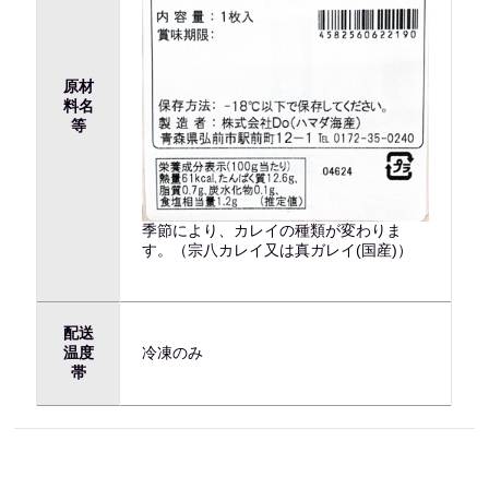
原材
料名
等
季節により、カレイの種類が変わりま
す。（宗八カレイ又は真ガレイ(国産)）
配送
温度
冷凍のみ
帯