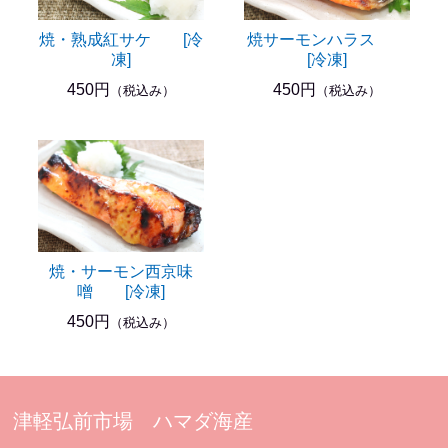
焼・熟成紅サケ [冷
焼サーモンハラス
凍]
[冷凍]
450円
450円
（税込み）
（税込み）
焼・サーモン西京味
噌 [冷凍]
450円
（税込み）
津軽弘前市場 ハマダ海産